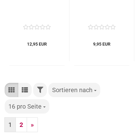
12,95 EUR
9,95 EUR
FILTER
Sortieren nach
Sortieren nach
16 pro Seite
pro Seite
1
2
»