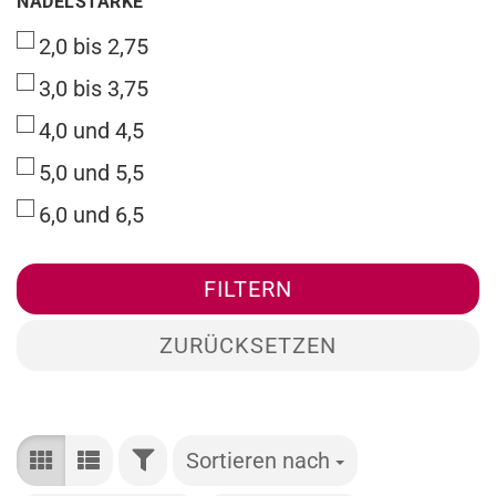
NADELSTÄRKE
2,0 bis 2,75
3,0 bis 3,75
4,0 und 4,5
5,0 und 5,5
6,0 und 6,5
FILTERN
ZURÜCKSETZEN
FILTER
Sortieren nach
Sortieren nach