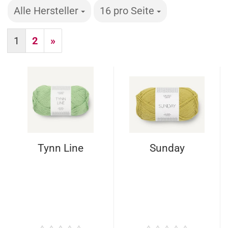
Alle Hersteller
pro Seite
16 pro Seite
pro Seite
1
2
»
Tynn Line
Sunday