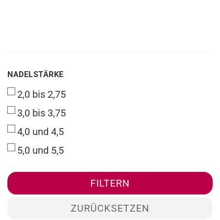
NADELSTÄRKE
NADELSTÄRKE
2,0 bis 2,75
3,0 bis 3,75
4,0 und 4,5
5,0 und 5,5
FILTERN
ZURÜCKSETZEN