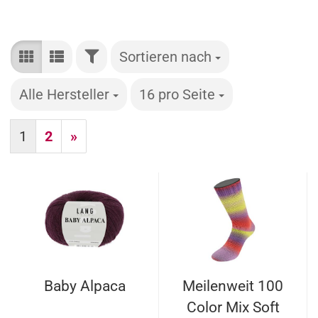
FILTER
Sortieren nach
Sortieren nach
Alle Hersteller
pro Seite
16 pro Seite
pro Seite
1
2
»
Baby Alpaca
Meilenweit 100
Color Mix Soft