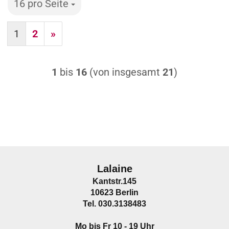
16 pro Seite
pro Seite
1
2
»
1
bis
16
(von insgesamt
21
)
Lalaine
Kantstr.145
10623 Berlin
Tel. 030.3138483
Mo bis Fr 10 - 19 Uhr