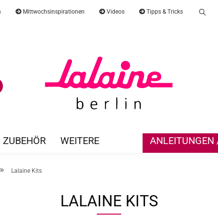
n
Mittwochsinspirationen
Videos
Tipps & Tricks
Suc
Lieferland
E-Mail
Suche...
Passwort
ZUBEHÖR
WEITERE
ANLEITUNGEN /
Konto erst
»
Lalaine Kits
Passwort 
LALAINE KITS