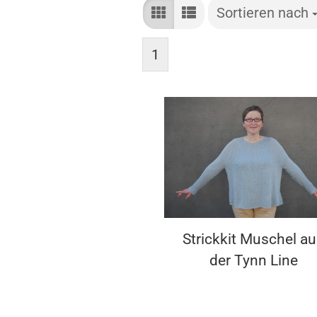
Sortieren nach
Sortieren nach
1
Strickkit Muschel a
der Tynn Line