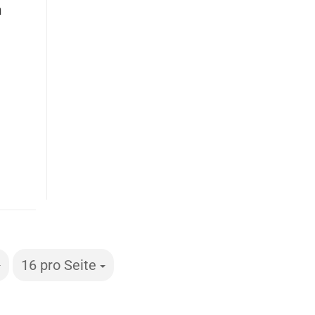
n
16 pro Seite
pro Seite