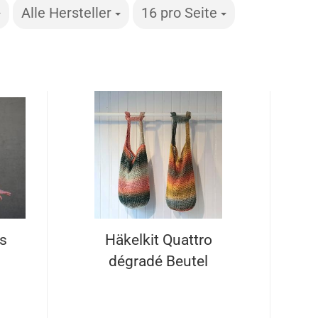
Alle Hersteller
pro Seite
16 pro Seite
pro Seite
us
Häkelkit Quattro
dégradé Beutel