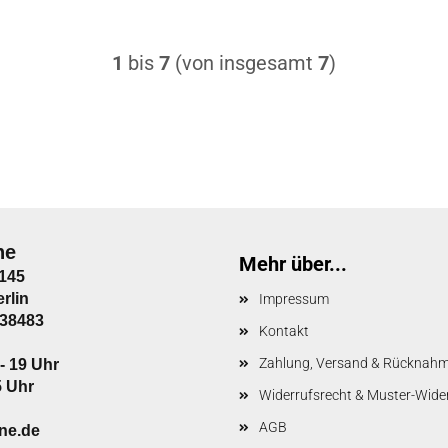
1
bis
7
(von insgesamt
7
)
ne
Mehr über...
.145
rlin
Impressum
138483
Kontakt
Zahlung, Versand & Rücknah
- 19 Uhr
5 Uhr
Widerrufsrecht & Muster-Wide
AGB
ine.de