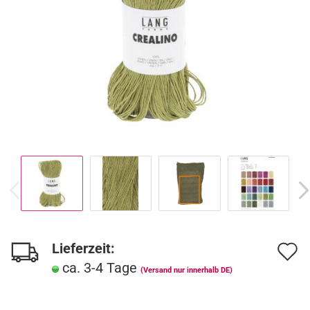
Lieferzeit:
A
ca. 3-4 Tage
d
(Versand nur innerhalb DE)
M