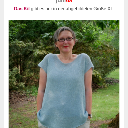
juni
68
Das Kit
gibt es nur in der abgebildeten Größe XL.