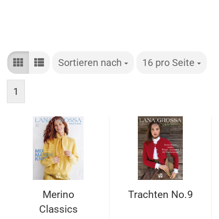
Sortieren nach
Sortieren nach
16 pro Seite
pro Seite
1
Merino
Trachten No.9
Classics