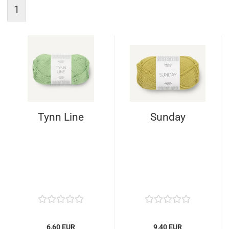
1
Tynn Line
Sunday
6,60 EUR
9,40 EUR