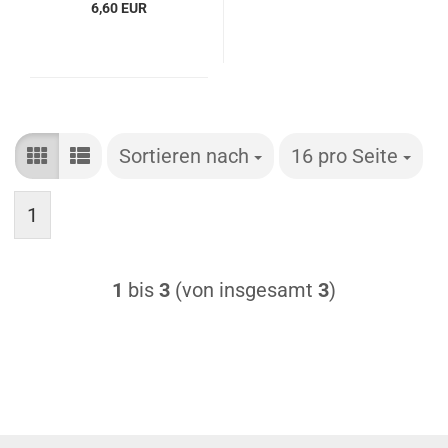
6,60 EUR
Sortieren nach
Sortieren nach
16 pro Seite
pro Seite
1
1
bis
3
(von insgesamt
3
)