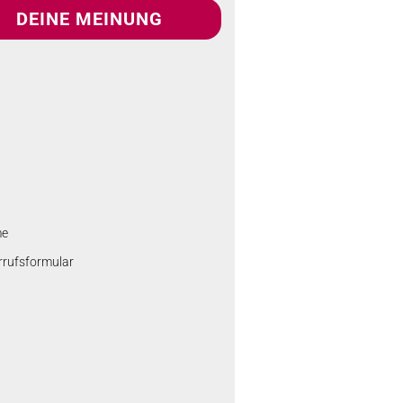
DEINE MEINUNG
me
rrufsformular