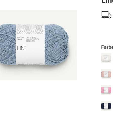
Lin
Farb