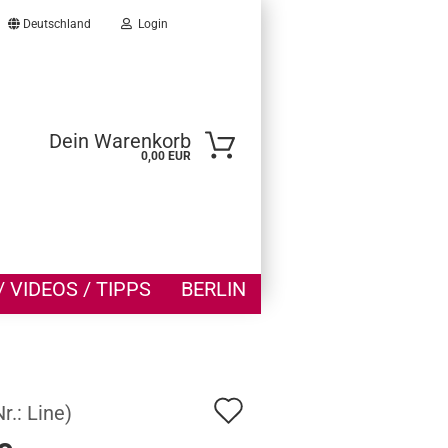
Deutschland
Login
he...
Dein Warenkorb
0,00 EUR
 VIDEOS / TIPPS
BERLIN
ellen
vergessen?
Auf
Nr.:
Line
)
den