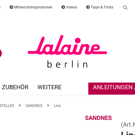
n
Mittwochsinspirationen
Videos
Tipps & Tricks
Suc
Lieferland
E-Mail
Suche...
Passwort
ZUBEHÖR
WEITERE
ANLEITUNGEN /
Konto erst
»
»
RSTELLER
SANDNES
Line
Passwort 
SANDNES
(Art.