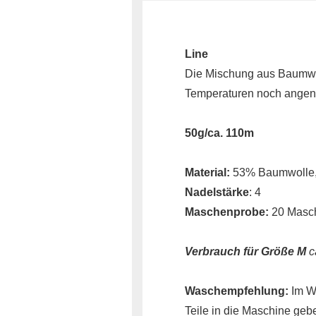
Line
Die Mischung aus Baumwol
Temperaturen noch angen
50g/ca. 110m
Material:
53% Baumwolle,
Nadelstärke
: 4
Maschenprobe:
20 Masc
Verbrauch für Größe M
c
Waschempfehlung:
Im Wo
Teile in die Maschine geb