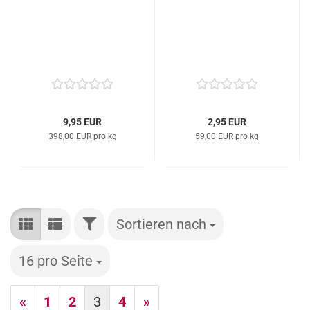
9,95 EUR
2,95 EUR
398,00 EUR pro kg
59,00 EUR pro kg
FILTER
Sortieren nach
Sortieren nach
16 pro Seite
pro Seite
«
1
2
3
4
»