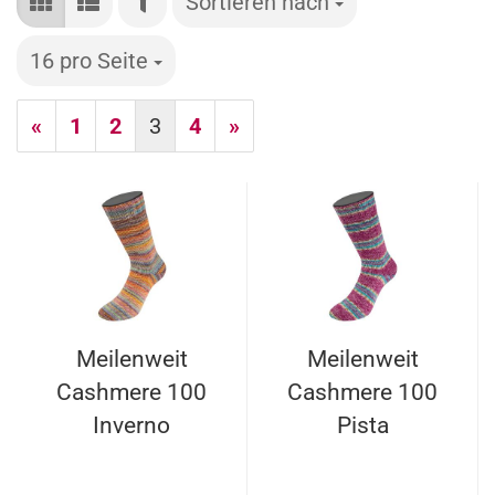
FILTER
Sortieren nach
Sortieren nach
16 pro Seite
pro Seite
«
1
2
3
4
»
Meilenweit
Meilenweit
Cashmere 100
Cashmere 100
Inverno
Pista