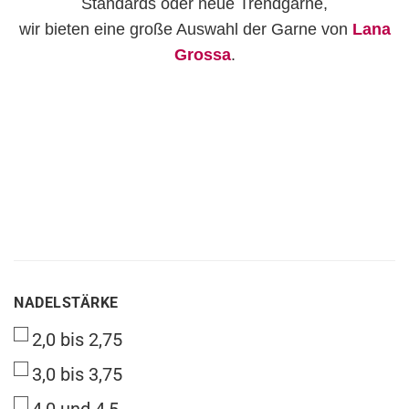
Standards oder neue Trendgarne,
wir bieten eine große Auswahl der Garne von
Lana
Grossa
.
NADELSTÄRKE
NADELSTÄRKE
2,0 bis 2,75
3,0 bis 3,75