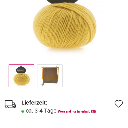
Lieferzeit:
A
ca. 3-4 Tage
d
(Versand nur innerhalb DE)
M