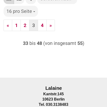
16 pro Seite
pro Seite
«
1
2
3
4
»
33
bis
48
(von insgesamt
55
)
Lalaine
Kantstr.145
10623 Berlin
Tel. 030.3138483