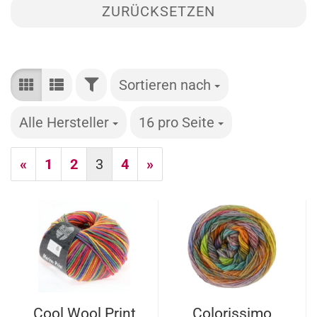
ZURÜCKSETZEN
FILTER
Sortieren nach
Sortieren nach
Alle Hersteller
pro Seite
16 pro Seite
pro Seite
«
1
2
3
4
»
Cool Wool Print
Colorissimo