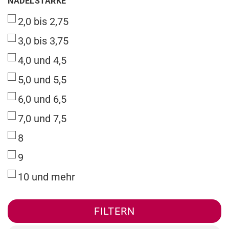
NADELSTÄRKE
2,0 bis 2,75
3,0 bis 3,75
4,0 und 4,5
5,0 und 5,5
6,0 und 6,5
7,0 und 7,5
8
9
10 und mehr
FILTERN