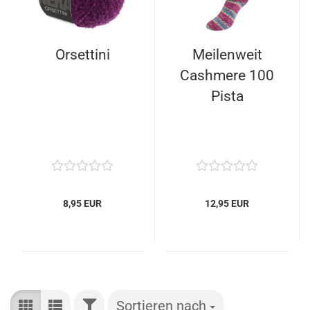
Orsettini
Meilenweit
Cashmere 100
Pista
8,95 EUR
12,95 EUR
FILTER
Sortieren nach
Sortieren nach