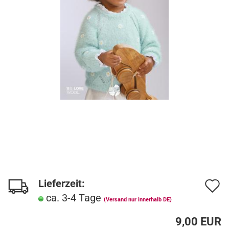
Lieferzeit:
A
ca. 3-4 Tage
d
(Versand nur innerhalb DE)
M
9,00 EUR