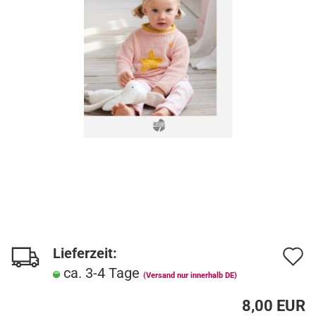
Lieferzeit:
A
ca. 3-4 Tage
d
(Versand nur innerhalb DE)
M
8,00 EUR