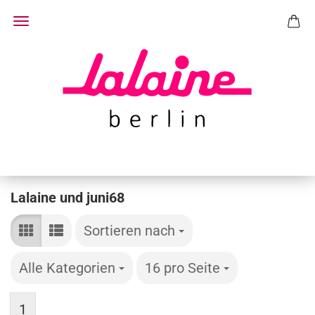
Lalaine und juni68
Sortieren nach
Sortieren nach
Alle Kategorien
pro Seite
16 pro Seite
pro Seite
1