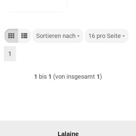
Sortieren nach
Sortieren nach
16 pro Seite
pro Seite
1
1
bis
1
(von insgesamt
1
)
Lalaine